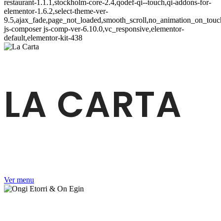
restaurant-1.1.1,stockholm-core-2.4,qodef-qi--touch,qi-addons-for-
elementor-1.6.2,select-theme-ver-
9.5,ajax_fade,page_not_loaded,smooth_scroll,no_animation_on_to
js-composer js-comp-ver-6.10.0,vc_responsive,elementor-
default,elementor-kit-438
LA CARTA
Inmejorable localización y mejor
comida.
Ver menu