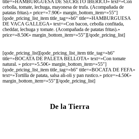
title=»HAMBURGUESA DE SECRETO IBÉRICO» text=»Con
cebolla, tomate, lechuga, mayonesa de trufa. (Acompañada de
patatas fritas).» price=»7.90€» margin_bottom_item=»55″]
[qode_pricing_list_item title_tag=»h6″ title=»HAMBURGUESA
DE VACA GALLEGA» text=»Con bacon, cebolla confitada,
cheddar, lechuga y tomate. (Acompañada de patatas fritas).»
price=»8.50€» margin_bottom_item=»55″][/qode_pricing_list]
[qode_pricing_list][qode_pricing_list_item title_tag=»h6″
title=»BOCATA DE PALETA BELLOTA» text=»Con tomate
natural. » price=»5.50€» margin_bottom_item=»55″]
[qode_pricing_list_item title_tag=»h6″ title=»BOCATA DE FEFA»
text=»Tortilla de patata, salsa ali-oli y pan rustico.» price=»4.50€»
margin_bottom_item=»55″][/qode_pricing_list]
De la Tierra