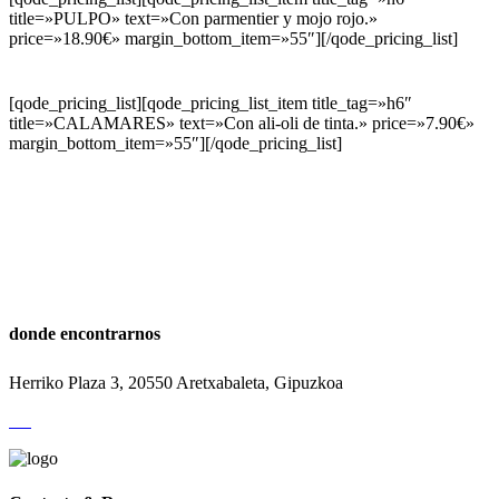
title=»PULPO» text=»Con parmentier y mojo rojo.»
price=»18.90€» margin_bottom_item=»55″][/qode_pricing_list]
[qode_pricing_list][qode_pricing_list_item title_tag=»h6″
title=»CALAMARES» text=»Con ali-oli de tinta.» price=»7.90€»
margin_bottom_item=»55″][/qode_pricing_list]
donde encontrarnos
Herriko Plaza 3, 20550 Aretxabaleta, Gipuzkoa