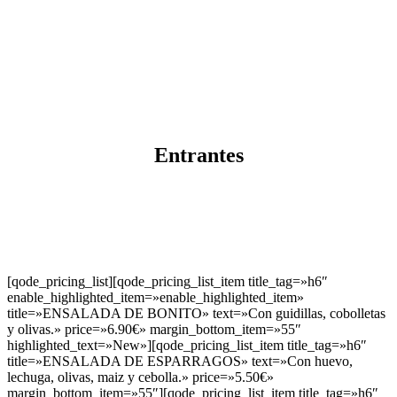
Entrantes
[qode_pricing_list][qode_pricing_list_item title_tag=»h6″
enable_highlighted_item=»enable_highlighted_item»
title=»ENSALADA DE BONITO» text=»Con guidillas, cobolletas
y olivas.» price=»6.90€» margin_bottom_item=»55″
highlighted_text=»New»][qode_pricing_list_item title_tag=»h6″
title=»ENSALADA DE ESPARRAGOS» text=»Con huevo,
lechuga, olivas, maiz y cebolla.» price=»5.50€»
margin_bottom_item=»55″][qode_pricing_list_item title_tag=»h6″