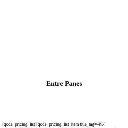
Entre Panes
[qode_pricing_list][qode_pricing_list_item title_tag=»h6″