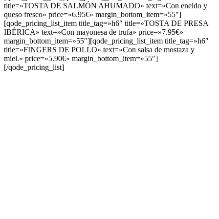
title=»TOSTA DE SALMÓN AHUMADO» text=»Con eneldo y
queso fresco» price=»6.95€» margin_bottom_item=»55″]
[qode_pricing_list_item title_tag=»h6″ title=»TOSTA DE PRESA
IBÉRICA» text=»Con mayonesa de trufa» price=»7.95€»
margin_bottom_item=»55″][qode_pricing_list_item title_tag=»h6″
title=»FINGERS DE POLLO» text=»Con salsa de mostaza y
miel.» price=»5.90€» margin_bottom_item=»55″]
[/qode_pricing_list]