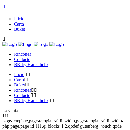
Inicio
Carta
Buket
Rincones
Contacto
BK by Hankabeltz
Inicio
Carta
Buket
Rincones
Contacto
BK by Hankabeltz
La Carta
111
page-template,page-template-full_width,page-template-full_width-
php,page,page-id-111,qi-blocks-1.2,qodef-gutenberg--touch,qode-