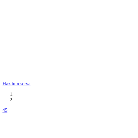
ONGI ETORRI
& ON EGIN
Inmejorable localización y mejor
comida.
Haz tu reserva