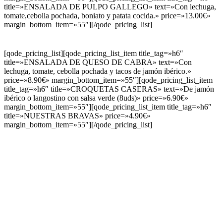
title=»ENSALADA DE PULPO GALLEGO» text=»Con lechuga,
tomate,cebolla pochada, boniato y patata cocida.» price=»13.00€»
margin_bottom_item=»55″][/qode_pricing_list]
[qode_pricing_list][qode_pricing_list_item title_tag=»h6″
title=»ENSALADA DE QUESO DE CABRA» text=»Con
lechuga, tomate, cebolla pochada y tacos de jamón ibérico.»
price=»8.90€» margin_bottom_item=»55″][qode_pricing_list_item
title_tag=»h6″ title=»CROQUETAS CASERAS» text=»De jamón
ibérico o langostino con salsa verde (8uds)» price=»6.90€»
margin_bottom_item=»55″][qode_pricing_list_item title_tag=»h6″
title=»NUESTRAS BRAVAS» price=»4.90€»
margin_bottom_item=»55″][/qode_pricing_list]