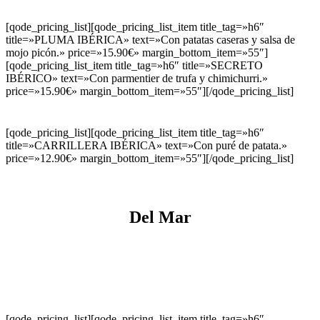
[qode_pricing_list][qode_pricing_list_item title_tag=»h6″
title=»PLUMA IBÉRICA» text=»Con patatas caseras y salsa de
mojo picón.» price=»15.90€» margin_bottom_item=»55″]
[qode_pricing_list_item title_tag=»h6″ title=»SECRETO
IBÉRICO» text=»Con parmentier de trufa y chimichurri.»
price=»15.90€» margin_bottom_item=»55″][/qode_pricing_list]
[qode_pricing_list][qode_pricing_list_item title_tag=»h6″
title=»CARRILLERA IBÉRICA» text=»Con puré de patata.»
price=»12.90€» margin_bottom_item=»55″][/qode_pricing_list]
Del Mar
[qode_pricing_list][qode_pricing_list_item title_tag=»h6″