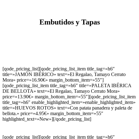
Embutidos y Tapas
[qode_pricing_list][qode_pricing_list_item title_tag=»h6″
title=»JAMÓN IBÉRICO» text=»El Regalao, Tamayo Cerrato
Mora» price=»16.90€» margin_bottom_item=»55″]
[qode_pricing_list_item title_tag=»h6″ title=»PALETA IBÉRICA
DE BELLOTA» text=»El Regalao, Tamayo Cerrato Mora»
price=»13.90€» margin_bottom_item=»55″][qode_pricing_list_item
title_tag=»h6″ enable_highlighted_item=»enable_highlighted_item»
title=»HUEVOS ROTOS» text=»Con patata panadera y paleta de
bellota.» price=»4.95€» margin_bottom_item=»55″
highlighted_text=»New»][/qode_pricing_list]
[qode_pricing_list][qode_pricing_list_item title_tag=»h6″