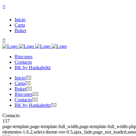
Inicio
Carta
Buket
Rincones
Contacto
BK by Hankabeltz
Inicio
Carta
Buket
Rincones
Contacto
BK by Hankabeltz
Contacto
157
page-template,page-template-full_width,page-template-full_width-php
elementor-1.6.2,select-theme-ver-9.5,ajax_fade,page_not_loaded,smo