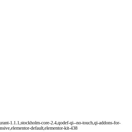
rant-1.1.1,stockholm-core-2.4,qodef-qi--no-touch,qi-addons-for-
sive,elementor-default,elementor-kit-438