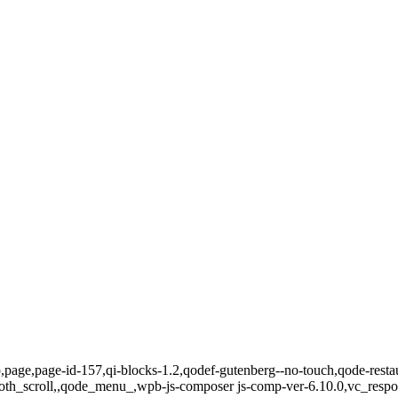
,page,page-id-157,qi-blocks-1.2,qodef-gutenberg--no-touch,qode-restau
oth_scroll,,qode_menu_,wpb-js-composer js-comp-ver-6.10.0,vc_respon